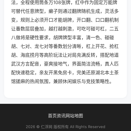
法，全程使用筒条万108张牌，红中作为固定万能牌
可替代任意牌型，癞子则通过翻牌随机生成，灵活多
变，规则上必须开口才能胡牌，开口翻、口口翻机制
让番数层层叠加，越打越刺激，可吃可碰可杠，二五
八做将是硬性要求，胡牌牌型丰富，清一色、碰碰
胡、七对、龙七对等番数划分清晰，杠上开花、抢杠
胡、海底捞月等高阶玩法让对局充满反转，搭配地道
武汉方言配音，豪爽接地气，界面简洁流畅，真人匹
配快速稳定，亲友开黑免房卡，完美还原湖北本土茶
馆搓麻的热闹氛围，兼顾休闲娱乐与竞技策略性。
首页
资讯
网站地图
2026 © 仁浮网 版权所有 All Rights Reserved