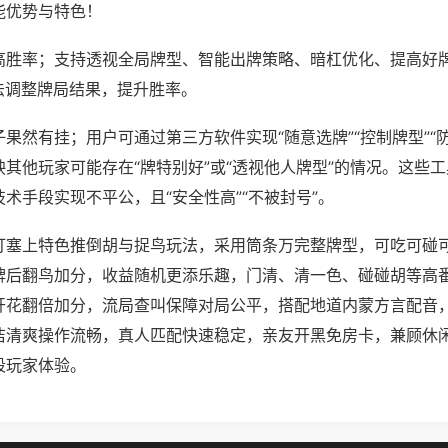
能优势与特色！
高胜率；支持透视全局牌型、智能出牌策略、暗杠优化、提高好
法调整牌局结果，提升胜率。
果然有挂；用户可通过第三方软件实现“随意选牌”“控制牌型”“
其他玩家可能存在“牌特别好”或“透视他人牌型”的情况。这些
术手段实现不平公，且“安全性高”“不被封号”。
打塞上特色推倒胡与捉鸟玩法，采用筒条万完整牌型，可吃可碰
牌后翻鸟加分，收益随机更添乐趣，门清、清一色、碰碰胡等高
开花翻倍加分，流局查叫保障对局公平，搭配地道内蒙方言配音
洁清爽操作流畅，真人匹配快速稳定，亲友开黑免房卡，兼顾休
段玩家体验。