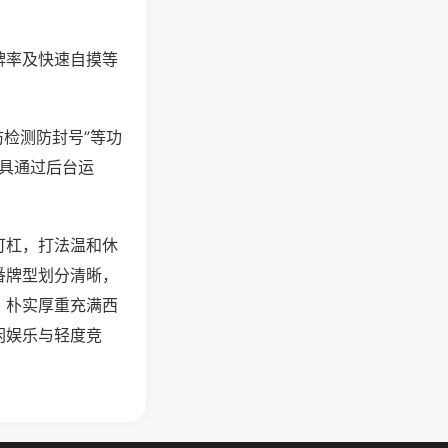
牌率及快速自摸等
防检测防封号”等功
工具通过后台运
可杠，打法温和休
番牌型划分清晰，
，朴实厚重充满西
闲娱乐与轻度竞