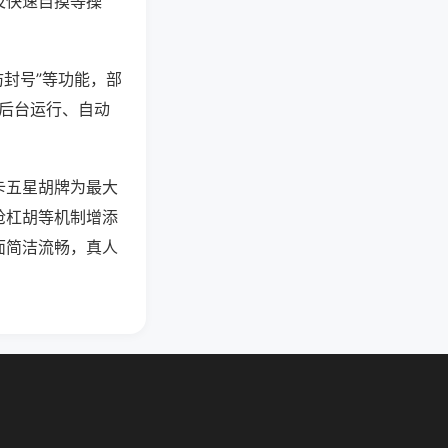
及快速自摸等操
防封号”等功能，部
过后台运行、自动
卡五星胡牌为最大
抢杠胡等机制增添
面简洁流畅，真人