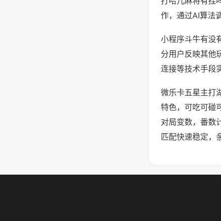
打哈儿麻将有挂
作，通过AI算法
小程序斗牛有没有
分用户反映其他玩
连接等技术手段实
微乐卡五星主打
特色，可吃可碰
对局变数，番数
匹配快速稳定，