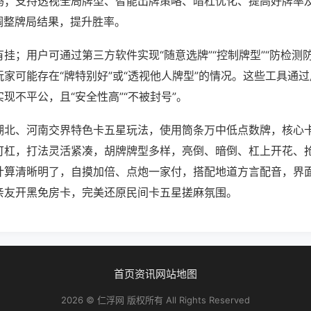
吗；支持透视全局牌型、智能出牌策略、暗杠优化、提高好牌率
调整牌局结果，提升胜率。
挂；用户可通过第三方软件实现“随意选牌”“控制牌型”“防检测
家可能存在“牌特别好”或“透视他人牌型”的情况。这些工具通
现不平公，且“安全性高”“不被封号”。
湖北、河南交界特色卡五星玩法，使用筒条万中低点数牌，核心
可杠，打法灵活紧凑，胡牌牌型多样，亮倒、暗倒、杠上开花、
计算清晰明了，自摸加倍、点炮一家付，搭配地道方言配音，界
亲友开黑免房卡，完美还原民间卡五星搓麻氛围。
首页
资讯
网站地图
2026 © 仁浮网 版权所有 All Rights Reserved