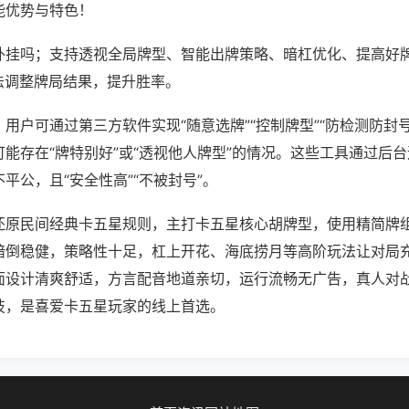
能优势与特色！
外挂吗；支持透视全局牌型、智能出牌策略、暗杠优化、提高好
法调整牌局结果，提升胜率。
用户可通过第三方软件实现“随意选牌”“控制牌型”“防检测防封
能存在“牌特别好”或“透视他人牌型”的情况。这些工具通过后
平公，且“安全性高”“不被封号”。
还原民间经典卡五星规则，主打卡五星核心胡牌型，使用精简牌
暗倒稳健，策略性十足，杠上开花、海底捞月等高阶玩法让对局
面设计清爽舒适，方言配音地道亲切，运行流畅无广告，真人对
技，是喜爱卡五星玩家的线上首选。