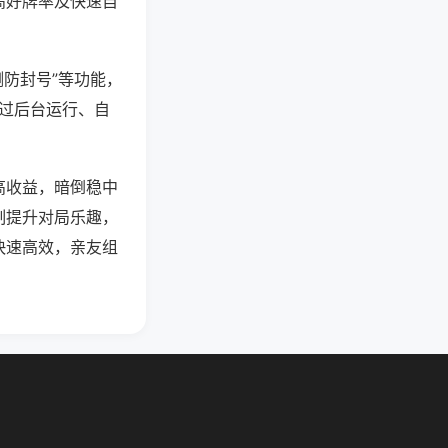
高好牌率及快速自
测防封号”等功能，
通过后台运行、自
高收益，暗倒稳中
制提升对局乐趣，
快速高效，亲友组