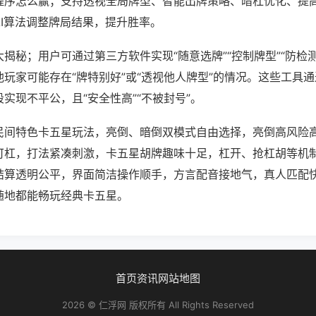
程序怎么赢；支持透视全局牌型、智能出牌策略、暗杠优化、提
AI算法调整牌局结果，提升胜率。
揭秘；用户可通过第三方软件实现“随意选牌”“控制牌型”“防检
玩家可能存在“牌特别好”或“透视他人牌型”的情况。这些工具
实现不平公，且“安全性高”“不被封号”。
民间特色卡五星玩法，亮倒、暗倒双模式自由选择，亮倒高风险
可杠，打法紧凑刺激，卡五星胡牌趣味十足，杠开、抢杠胡等机
结算透明公平，界面简洁操作顺手，方言配音接地气，真人匹配
随地都能畅玩经典卡五星。
首页
资讯
网站地图
2026 © 仁浮网 版权所有 All Rights Reserved