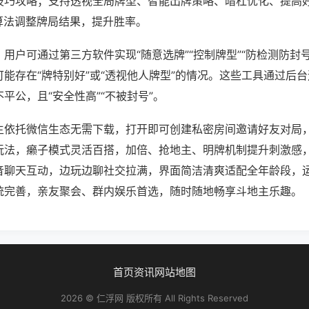
技巧攻略；支持透视全局牌型、智能出牌策略、暗杠优化、提高
算法调整牌局结果，提升胜率。
用户可通过第三方软件实现“随意选牌”“控制牌型”“防检测防封
能存在“牌特别好”或“透视他人牌型”的情况。这些工具通过后
平公，且“安全性高”“不被封号”。
主依托微信生态无需下载，打开即可创建私密房间邀请好友对局
玩法，癞子模式灵活百搭，加倍、抢地主、明牌机制提升刺激感
音聊天互动，边玩边聊社交拉满，界面简洁清爽适配全年龄段，
统完善，亲友聚会、群内娱乐首选，随时随地畅享斗地主乐趣。
首页
资讯
网站地图
2026 © 仁浮网 版权所有 All Rights Reserved