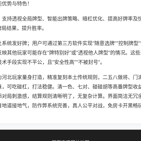
能优势与特色！
；支持透视全局牌型、智能出牌策略、暗杠优化、提高好牌率及
牌局结果，提升胜率。
系统发好牌；用户可通过第三方软件实现“随意选牌”“控制牌型”
映其他玩家可能存在“牌特别好”或“透视他人牌型”的情况。这
术手段实现不平公，且“安全性高”“不被封号”。
为河北玩家量身打造，精准复刻本土传统规则，二五八做将、门
味，可吃碰杠，打法稳健。清一色、七对、碰碰胡等高番牌型收
添对局刺激感，结算规则清晰明了，无复杂计算。界面简洁无冗
音地道接地气，防作弊系统完善，真人公平对战，免房卡开黑畅