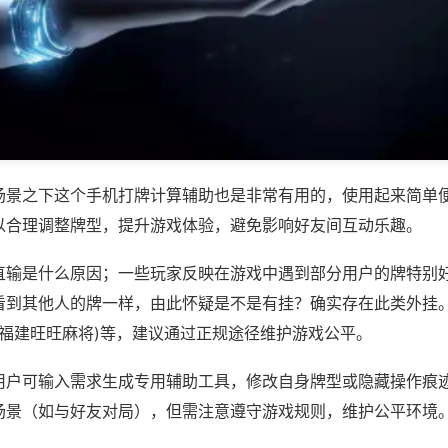
场景之下这个手机打牌计算辅助也是非常有用的，使用起来简单
以合理调整牌型，提升游戏体验，避免影响好友间互动乐趣。
直输是什么原因；一些玩家反映在游戏中遇到部分用户的牌特别
看到其他人的牌一样，由此怀疑是不是有挂？确实存在此类外挂。
,福建旺旺麻将)等，建议通过正规途径维护游戏公平。
用户可输入需求生成专用辅助工具，修改自身牌型或隐藏操作痕迹
场景（如与好友对局），但需注意遵守游戏规则，维护公平环境