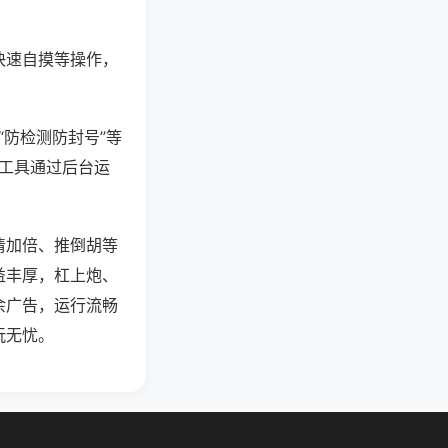
快速自摸等操作，
“防检测防封号”等
些工具通过后台运
清加倍、推倒胡等
益丰厚，杠上炮、
余广告，运行流畅
玩无忧。