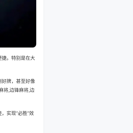
便捷。特别是在大
到好牌，甚至好像
将,边锋麻将,边
，实现“必胜”效
。