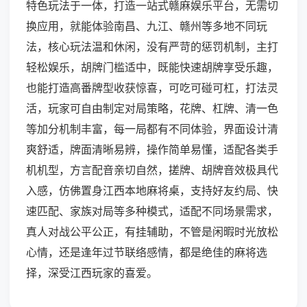
特色玩法于一体，打造一站式赣麻娱乐平台，无需切
换应用，就能体验南昌、九江、赣州等多地不同玩
法，核心玩法温和休闲，没有严苛的惩罚机制，主打
轻松娱乐，胡牌门槛适中，既能快速胡牌享受乐趣，
也能打造高番牌型收获惊喜，可吃可碰可杠，打法灵
活，玩家可自由制定对局策略，花牌、杠牌、清一色
等加分机制丰富，每一局都有不同体验，界面设计清
爽舒适，牌面清晰易辨，操作简单易懂，适配各类手
机机型，方言配音亲切自然，搓牌、胡牌音效极具代
入感，仿佛置身江西本地麻将桌，支持好友约局、快
速匹配、家族对局等多种模式，适配不同场景需求，
真人对战公平公正，有挂辅助，不管是闲暇时光放松
心情，还是逢年过节联络感情，都是绝佳的麻将选
择，深受江西玩家的喜爱。