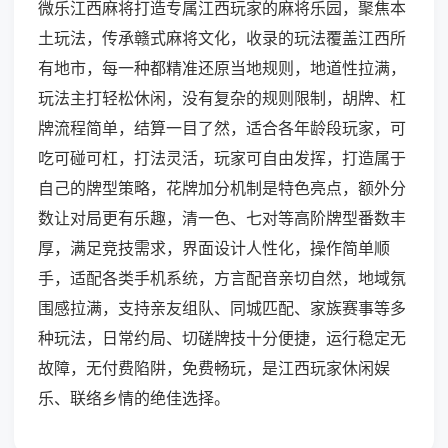
微乐江西麻将打造专属江西玩家的麻将乐园，聚焦本
土玩法，传承赣式麻将文化，收录的玩法覆盖江西所
有地市，每一种都精准还原当地规则，地道性拉满，
玩法主打轻松休闲，没有复杂的规则限制，胡牌、杠
牌流程简单，结算一目了然，适合各年龄段玩家，可
吃可碰可杠，打法灵活，玩家可自由发挥，打造属于
自己的牌型策略，花牌加分机制是特色亮点，额外分
数让对局更有乐趣，清一色、七对等高阶牌型番数丰
厚，满足竞技需求，界面设计人性化，操作简单顺
手，适配各类手机系统，方言配音亲切自然，地域氛
围感拉满，支持亲友组队、同城匹配、家族赛事等多
种玩法，日常约局、切磋牌技十分便捷，运行稳定无
故障，无付费陷阱，免费畅玩，是江西玩家休闲娱
乐、联络乡情的绝佳选择。