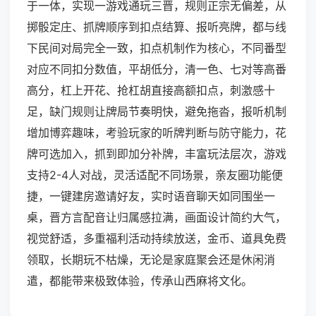
于一体，实现一游戏通玩三晋，规则正宗无偏差，从
掷骰定庄、抓牌顺序到扣点结算、报听亮牌，都与线
下民间对局完全一致，扣点机制作为核心，不同番型
对应不同扣分数值，平胡低分，清一色、七对等高番
高分，杠上开花、抢杠胡直接高额扣点，刺激感十
足，缺门规则让牌局节奏明快，避免拖沓，报听机制
增加博弈趣味，考验玩家的听牌判断与防守能力，花
牌可选加入，抓到即加分补牌，丰富玩法层次，游戏
支持2-4人对战，灵活适配不同场景，亲友圈功能便
捷，一键建房邀请好友，实时语音聊天如同围坐一
桌，晋方言配音让归属感拉满，画面设计简约大气，
视觉舒适，多重福利活动持续放送，金币、道具免费
领取，长期玩不枯燥，无论是家庭聚会还是休闲消
遣，都能带来极致体验，传承山西麻将文化。