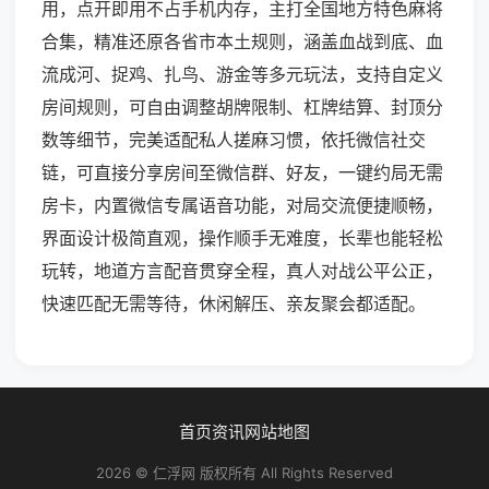
用，点开即用不占手机内存，主打全国地方特色麻将
合集，精准还原各省市本土规则，涵盖血战到底、血
流成河、捉鸡、扎鸟、游金等多元玩法，支持自定义
房间规则，可自由调整胡牌限制、杠牌结算、封顶分
数等细节，完美适配私人搓麻习惯，依托微信社交
链，可直接分享房间至微信群、好友，一键约局无需
房卡，内置微信专属语音功能，对局交流便捷顺畅，
界面设计极简直观，操作顺手无难度，长辈也能轻松
玩转，地道方言配音贯穿全程，真人对战公平公正，
快速匹配无需等待，休闲解压、亲友聚会都适配。
首页
资讯
网站地图
2026 © 仁浮网 版权所有 All Rights Reserved