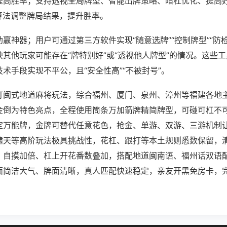
提高胜率；支持透视全局牌型、智能出牌策略、暗杠优化、提高
算法调整牌局结果，提升胜率。
赢神器；用户可通过第三方软件实现“随意选牌”“控制牌型”“防
其他玩家可能存在“牌特别好”或“透视他人牌型”的情况。这些
术手段实现不平公，且“安全性高”“不被封号”。
打闽式地道麻将玩法，综合福州、厦门、泉州、漳州等福建各地
金倒为特色亮点，全程使用筒条万加箭牌精简牌型，可碰可杠不
定万能牌，金牌可替代任意花色，抢金、单游、双游、三游机制
啸天等高阶玩法极具挑战性，花杠、跟打等本土规则悉数保留，
，自摸加倍、杠上开花番数叠加，搭配地道闽南语、福州话双语
面简洁大气、牌面清晰，真人匹配快速稳定，亲友开黑免房卡，