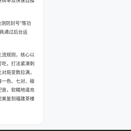
好牌率及快速自摸
检测防封号”等功
工具通过后台运
主流规则，核心以
可吃，打法紧凑刺
让对局变数拉满，
清一色、七对、碰
配音，软糯地道充
完美复刻福建茶楼