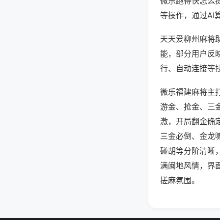
微乐跑得快怎么
等操作，通过AI
天天爱柳州麻将助
能，部分用户反映
行、自动连接等技
微乐福建麻将主
游金、抢金、三
激，开局翻金确
三金必倒、金龙
碰胡等分阶清晰
满闽地风情，界
搓麻氛围。