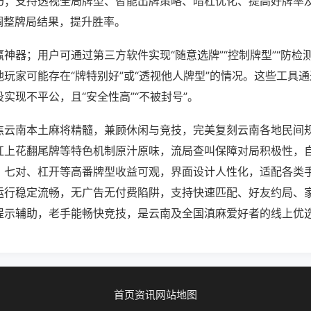
巧；支持透视全局牌型、智能出牌策略、暗杠优化、提高好牌率
调整牌局结果，提升胜率。
神器；用户可通过第三方软件实现“随意选牌”“控制牌型”“防检
玩家可能存在“牌特别好”或“透视他人牌型”的情况。这些工具
实现不平公，且“安全性高”“不被封号”。
焦云南本土麻将精髓，兼顾休闲与竞技，完美复刻云南各地民间
杠上花翻尾牌等特色机制原汁原味，流局查叫保障对局积极性，
、七对、杠开等高番牌型收益可观，界面设计人性化，适配各类
运行稳定流畅，无广告无付费陷阱，支持快速匹配、好友约局、
提示辅助，老手能畅快竞技，是云南及全国滇麻爱好者的线上优
首页
资讯
网站地图