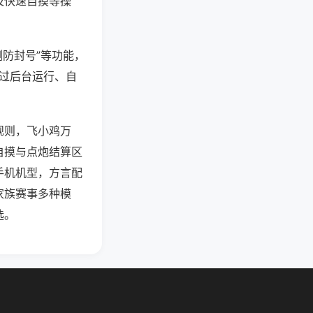
及快速自摸等操
测防封号”等功能，
通过后台运行、自
规则，飞小鸡万
自摸与点炮结算区
手机机型，方言配
家族赛事多种模
选。