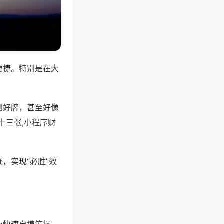
便捷。特别是在大
到好牌，甚至好像
十三张,小程序财
，实现“必胜”效
。