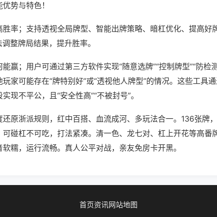
能优势与特色！
高胜率；支持透视全局牌型、智能出牌策略、暗杠优化、提高好
法调整牌局结果，提升胜率。
能赢；用户可通过第三方软件实现“随意选牌”“控制牌型”“防检
玩家可能存在“牌特别好”或“透视他人牌型”的情况。这些工具
实现不平公，且“安全性高”“不被封号”。
度还原浙派规则，红中百搭、血流成河、多玩法合一。136张牌
。可碰杠不可吃，打法紧凑。清一色、龙七对、杠上开花等高番
音软糯，运行流畅。真人公平对战，亲友免房卡开黑。
首页
资讯
网站地图