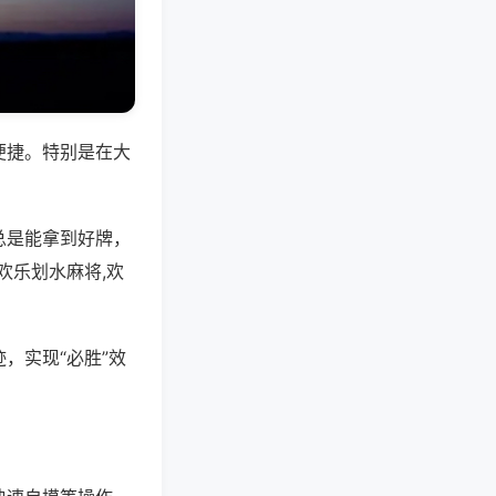
便捷。特别是在大
总是能拿到好牌，
欢乐划水麻将,欢
，实现“必胜”效
。