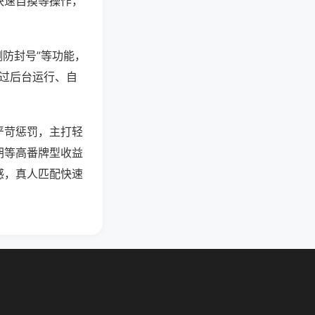
快速自摸等操作，
测防封号”等功能，
通过后台运行、自
严苛惩罚，主打轻
胡等高番牌型收益
感，真人匹配快速