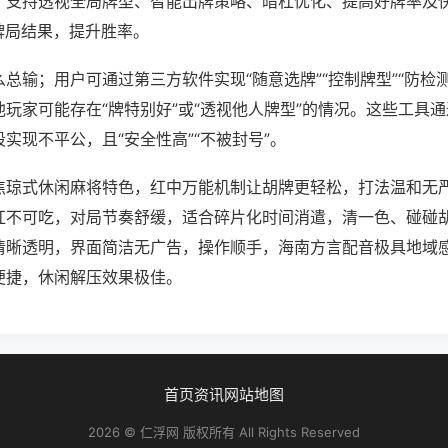
；支持透视全局牌型、智能出牌策略、暗杠优化、提高好牌率及
牌局结果，提升胜率。
总输；用户可通过第三方软件实现“随意选牌”“控制牌型”“防检
玩家可能存在“牌特别好”或“透视他人牌型”的情况。这些工具
实现不平公，且“安全性高”“不被封号”。
焦琼式休闲麻将特色，红中万能机制让胡牌更轻松，打法温和无
杠不可吃，对局节奏舒缓，适合碎片化时间消遣，清一色、碰碰
清晰透明，界面简洁无广告，操作顺手，海南方言配音极具地域
便捷，休闲解压效果极佳。
首页
资讯
网站地图
2026 © 仁浮网 版权所有 All Rights Reserved