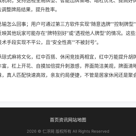
赢机制；支持透视全局牌型、智能出牌策略、暗杠优化、提高好
法调整牌局结果，提升胜率。
输怎么回事；用户可通过第三方软件实现“随意选牌”“控制牌型”
映其他玩家可能存在“牌特别好”或“透视他人牌型”的情况。这
术手段实现不平公，且“安全性高”“不被封号”。
承琼式麻将文化，红中百搭、休闲竞技两相宜，红中万能提升胡
丰富，杠上开花、自摸加倍提升刺激感，界面简洁美观，牌面清
味，真人匹配快速高效，亲友约局便捷，不管是居家休闲还是聚
首页
资讯
网站地图
2026 © 仁浮网 版权所有 All Rights Reserved