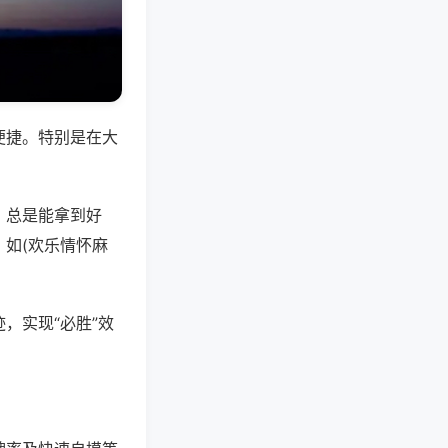
便捷。特别是在大
，总是能拿到好
如(欢乐情怀麻
，实现“必胜”效
。