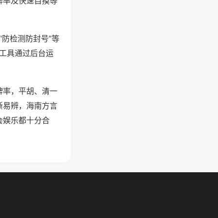
牌率及快速自摸等
“防检测防封号”等
些工具通过后台运
牌率，平胡、清一
晰易辨，海南方言
会娱乐都十分合