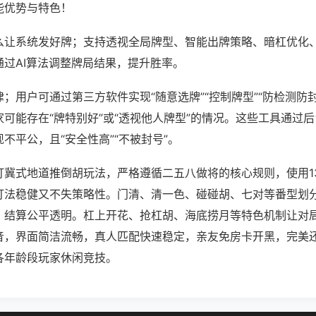
能优势与特色！
么让系统发好牌；支持透视全局牌型、智能出牌策略、暗杠优化
通过AI算法调整牌局结果，提升胜率。
；用户可通过第三方软件实现“随意选牌”“控制牌型”“防检测防
可能存在“牌特别好”或“透视他人牌型”的情况。这些工具通过
不平公，且“安全性高”“不被封号”。
打冀式地道推倒胡玩法，严格遵循二五八做将的核心规则，使用1
打法稳健又不失策略性。门清、清一色、碰碰胡、七对等番型划
，结算公平透明。杠上开花、抢杠胡、海底捞月等特色机制让对
音，界面简洁流畅，真人匹配快速稳定，亲友免房卡开黑，完美
各年龄段玩家休闲竞技。