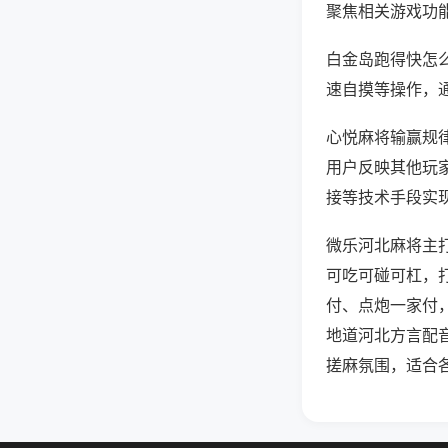
聚焦相关游戏功
白金岛跑得快怎
速自摸等操作，
心悦麻将输赢规律
用户反映其他玩家
接等技术手段实现
微乐河北麻将主
可吃可碰可杠，
付、点炮一家付
地道河北方言配
搓麻氛围，适合