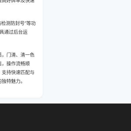
提高好牌率及快速
防检测防封号”等功
工具通过后台运
活，门清、清一色
洁，操作流畅顺
，支持快速匹配与
的独特魅力。