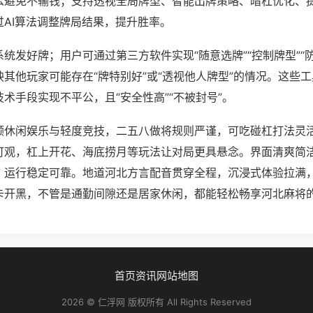
么避免不输钱；支持透视全局牌型、智能出牌策略、暗杠优化、
过AI算法调整牌局结果，提升胜率。
统发好牌；用户可通过第三方软件实现“随意选牌”“控制牌型”“
其他玩家可能存在“牌特别好”或“透视他人牌型”的情况。这些
术手段实现不平公，且“安全性高”“不被封号”。
顾休闲娱乐与轻度竞技，二五八做将规则严谨，可吃碰杠打法灵
可观，杠上开花、海底捞月等玩法让对局更具悬念。界面清爽简
，运行稳定可靠。地道河北方言配音贯穿全程，沉浸式体验拉满
卡开黑，不管是通勤间隙还是居家休闲，都能轻松畅享河北麻将
首页
资讯
网站地图
2026 © 仁浮网 版权所有 All Rights Reserved