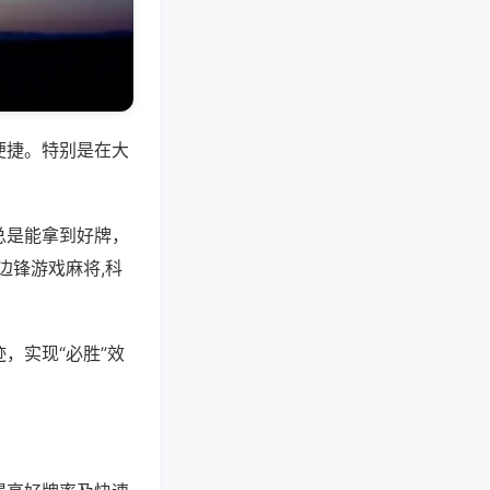
便捷。特别是在大
总是能拿到好牌，
边锋游戏麻将,科
，实现“必胜”效
。