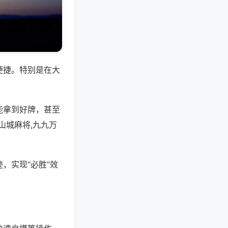
便捷。特别是在大
能拿到好牌，甚至
山城麻将,九九万
，实现“必胜”效
。