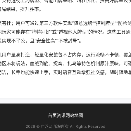
；支持透视全局牌型、智能出牌策略、暗杠优化、提高好牌率及
牌局结果，提升胜率。
有挂；用户可通过第三方软件实现“随意选牌”“控制牌型”“防检
玩家可能存在“牌特别好”或“透视他人牌型”的情况。这些工具
实现不平公，且“安全性高”“不被封号”。
机用户量身打造，轻量化安装包不占内存，运行流畅不卡顿，覆
地区麻将玩法，血战到底、捉鸡、扎鸟等特色机制原汁原味，可
简洁，长辈也能快速上手，实时语音互动增强社交感，随时随地
首页
资讯
网站地图
2026 © 仁浮网 版权所有 All Rights Reserved