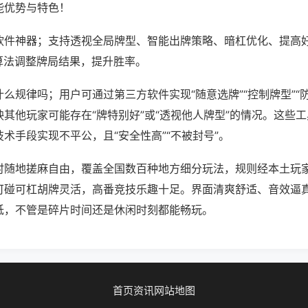
能优势与特色！
软件神器；支持透视全局牌型、智能出牌策略、暗杠优化、提高
算法调整牌局结果，提升胜率。
么规律吗；用户可通过第三方软件实现“随意选牌”“控制牌型”“
其他玩家可能存在“牌特别好”或“透视他人牌型”的情况。这些
术手段实现不平公，且“安全性高”“不被封号”。
时随地搓麻自由，覆盖全国数百种地方细分玩法，规则经本土玩
可碰可杠胡牌灵活，高番竞技乐趣十足。界面清爽舒适、音效逼
低，不管是碎片时间还是休闲时刻都能畅玩。
首页
资讯
网站地图