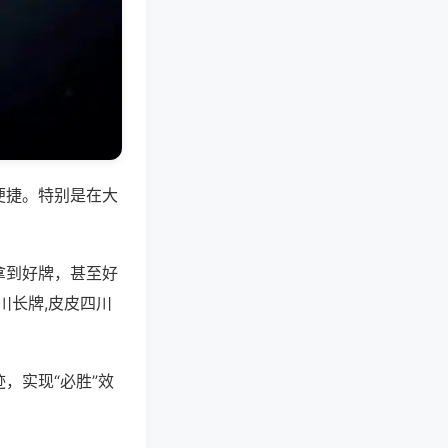
便捷。特别是在大
拿到好牌，甚至好
川长牌,皮皮四川
，实现“必胜”效
。