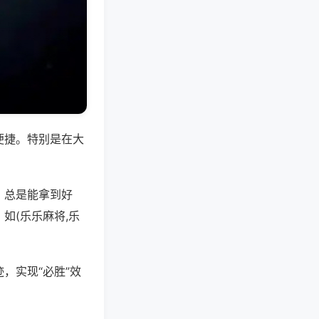
便捷。特别是在大
，总是能拿到好
如(乐乐麻将,乐
，实现“必胜”效
。