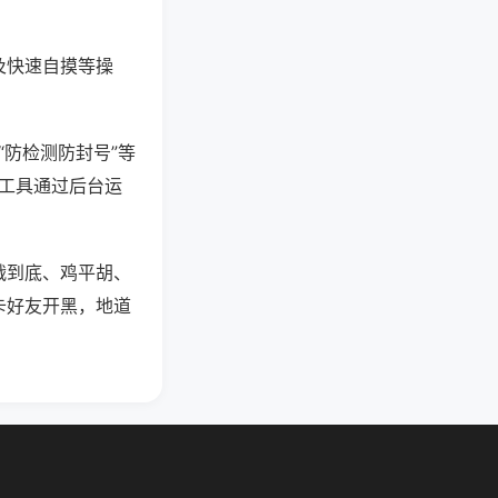
及快速自摸等操
“防检测防封号”等
些工具通过后台运
战到底、鸡平胡、
卡好友开黑，地道