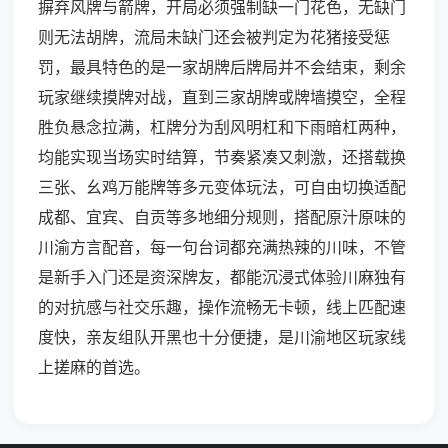
摒弃风牌与箭牌，开局必须强制缺一门花色，无缺门
则无法胡牌，流局未缺门还会被判定为花猪接受惩
罚，最具特色的是一家胡牌后牌局并不会结束，剩余
玩家继续摸牌对战，直到三家胡牌或牌墙摸空，全程
胜负悬念拉满，杠牌分为刮风明杠和下雨暗杠两种，
均能实现当场实时结算，节奏紧凑又刺激，还搭载换
三张、幺鸡万能牌等多元变体玩法，可自由切换适配
成都、宜宾、自贡等多地细分规则，搭配原汁原味的
川渝方言配音，每一句台词都充满热辣的川味，不管
是新手入门还是资深牌友，都能沉浸式体验川麻独有
的对抗感与社交乐趣，操作流畅无卡顿，线上匹配速
度快，亲友组队开黑也十分便捷，是川渝地区玩家线
上搓麻的首选。