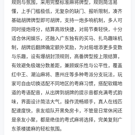
规则与氛围，采用完整标准麻将牌型，规则简洁易
懂，上手门槛极低，无复杂的缺门、报听限制，凑齐
基础胡牌牌型即可胡牌，支持一炮多响机制，多人可
同时接炮得分，结算高效快捷，对局节奏轻快，十分
适合休闲娱乐，还融入广东独有的买马、扎鸟趣味机
制，胡牌后翻牌确定额外奖励，为对局增添更多变数
与乐趣，设有爆胡封顶规则，高番牌型按上限结算，
有效避免极端分数差距，兼顾娱乐性与公平性，覆盖
红中王、潮汕麻将、惠州庄等多种粤派分支玩法，玩
家可自由切换适配不同地区的粤麻习惯，搭配软糯地
道的粤语配音，从出牌到胡牌的提示音都充满粤式韵
味，界面设计简洁大气，操作流畅顺手，真人在线匹
配速度快，亲友组队开黑免房卡，不管是日常休闲还
是亲友小聚，都是绝佳的粤式麻将选择，完美复刻广
东茶楼搓麻的轻松氛围。