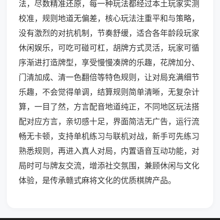
法，尽数精准还原，每一种玩法都经过本土玩家实测
校准，规则地道无偏差，核心玩法注重平和与策略，
没有激烈的对抗机制，节奏舒缓，适合各年龄段玩家
休闲娱乐，可吃可碰可杠，胡牌方式灵活，玩家可循
序渐进打造牌型，享受慢慢凑牌的乐趣，花牌加分、
门清加成、清一色翻倍等特色规则，让对局充满细节
乐趣，不会觉得单调，结算规则简单清晰，无复杂计
算，一目了然，方言配音地道纯正，不同地区玩法搭
配对应方言，亲切感十足，界面简洁无广告，运行流
畅无卡顿，支持单机练习与联机对战，新手可先练习
熟悉规则，再进入真人对局，内置语音互动功能，对
局时可与牌友交流，增添社交氛围，兼顾休闲与文化
体验，是传承赣式麻将文化的优质棋牌产品。