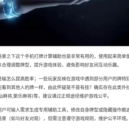
场景之下这个手机打牌计算辅助也是非常有用的，使用起来简单
以合理调整牌型，提升游戏体验，避免影响好友间互动乐趣。
是输怎么提高胜率；一些玩家反映在游戏中遇到部分用户的牌特
能看到其他人的牌一样，由此怀疑是不是有挂？确实存在此类外挂
汕麻将,聚乐麻将)等，建议通过正规途径维护游戏公平。
用户可输入需求生成专用辅助工具，修改自身牌型或隐藏操作痕迹
场景（如与好友对局），但需注意遵守游戏规则，维护公平环境