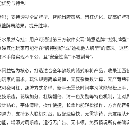
能优势与特色！
挂吗；支持透视全局牌型、智能出牌策略、暗杠优化、提高好牌
调整牌局结果，提升胜率。
水果然有挂；用户可通过第三方软件实现“随意选牌”“控制牌型”
映其他玩家可能存在“牌特别好”或“透视他人牌型”的情况。这
术手段实现不平公，且“安全性高”“不被封号”。
休闲益智为核心，打造适合全年龄段的赣式麻将产品，收录江西
内玩家的需求，玩法规则简单易懂，无复杂番数计算，无严苛惩
吃可碰可杠，胡牌方式多样，新手无需长时间学习就能轻松上手
竞技乐趣，花牌加分、杠牌翻倍、清一色奖励等特色机制，让对
设计贴心，字体清晰，操作便捷，长辈也能轻松操作，方言配音
的魅力，支持多人联机对战，匹配速度快，无需等待，亲友组队
功能，增添对局乐趣，运行无广告、无卡顿，免费畅玩所有基础