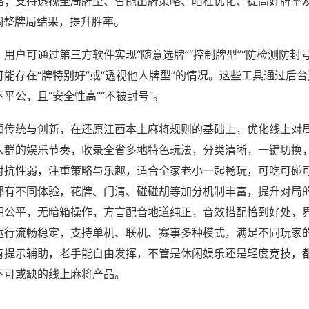
略；支持透视全局牌型、智能出牌策略、暗杠优化、提高好牌率
调整牌局结果，提升胜率。
用户可通过第三方软件实现“随意选牌”“控制牌型”“防检测防封
能存在“牌特别好”或“透视他人牌型”的情况。这些工具通过后
平公，且“安全性高”“不被封号”。
顾传统与创新，在还原江西本土麻将规则的基础上，优化线上对
人群的娱乐节奏，收录全省多地特色玩法，分类清晰，一键切换
对抗性弱，注重策略与乐趣，适合全家老小一起畅玩，可吃可碰
都有不同体验，花牌、门清、碰碰胡等加分机制丰富，提升对局
明公平，无暗箱操作，方言配音地道纯正，音效搭配恰到好处，
运行流畅稳定，支持单机、联机、赛事多种模式，满足不同玩家
有提示辅助，老手能自由发挥，不管是休闲娱乐还是轻度竞技，
不可或缺的线上麻将产品。